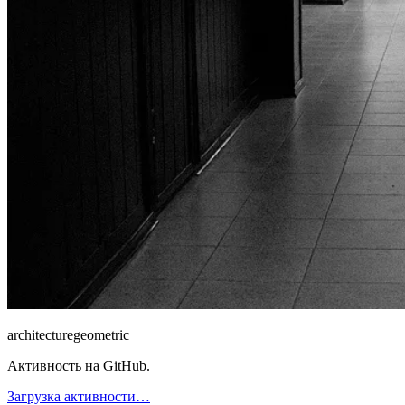
architecture
geometric
Активность на GitHub.
Загрузка активности…