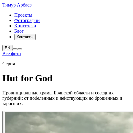
Тимур Арбаев
Проекты
Фотографии
Книготека
Блог
Контакты
EN
Все фото
Серия
Hut for God
Провинциальные храмы Брянской области и соседних
губерний: от побеленных и действующих до брошенных и
заросших.