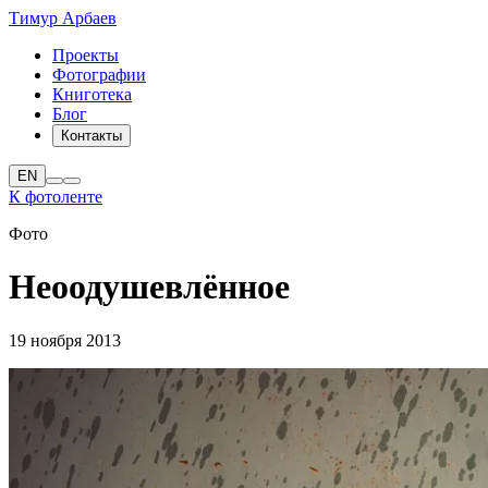
Тимур Арбаев
Проекты
Фотографии
Книготека
Блог
Контакты
EN
К фотоленте
Фото
Неоодушевлённое
19 ноября 2013