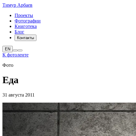
Тимур Арбаев
Проекты
Фотографии
Книготека
Блог
Контакты
EN
К фотоленте
Фото
Еда
31 августа 2011