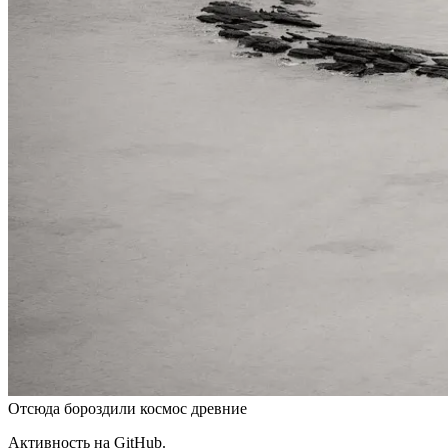
Отсюда бороздили космос древние
Активность на GitHub.