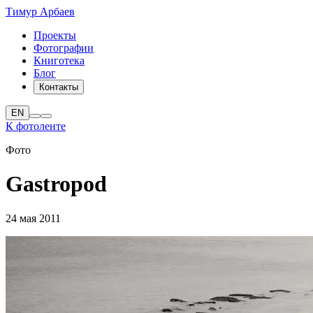
Тимур Арбаев
Проекты
Фотографии
Книготека
Блог
Контакты
EN
К фотоленте
Фото
Gastropod
24 мая 2011