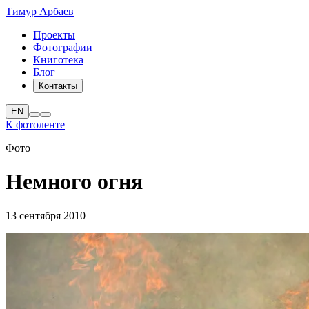
Тимур Арбаев
Проекты
Фотографии
Книготека
Блог
Контакты
EN
К фотоленте
Фото
Немного огня
13 сентября 2010