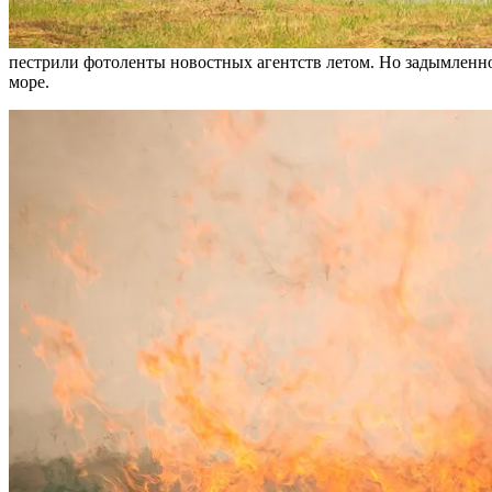
пестрили фотоленты новостных агентств летом. Но задымленнос
море.