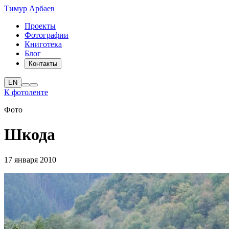
Тимур Арбаев
Проекты
Фотографии
Книготека
Блог
Контакты
EN
К фотоленте
Фото
Шкода
17 января 2010