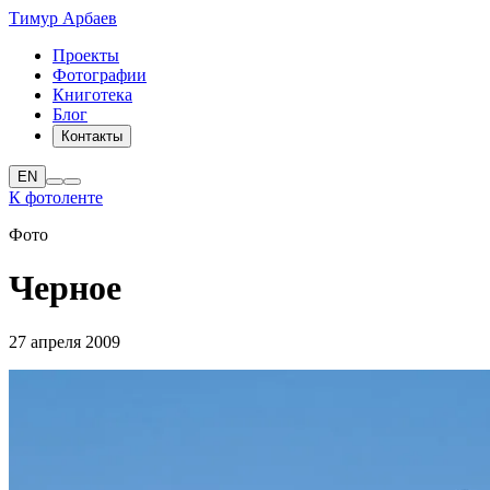
Тимур Арбаев
Проекты
Фотографии
Книготека
Блог
Контакты
EN
К фотоленте
Фото
Черное
27 апреля 2009