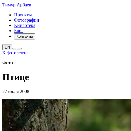
Тимур Арбаев
Проекты
Фотографии
Книготека
Блог
Контакты
EN
К фотоленте
Фото
Птице
27 июля 2008